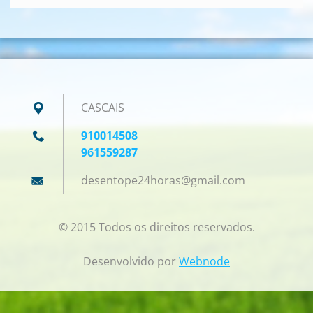
CASCAIS
910014508
961559287
desentop
e24horas
@gmail.c
om
© 2015 Todos os direitos reservados.
Desenvolvido por
Webnode