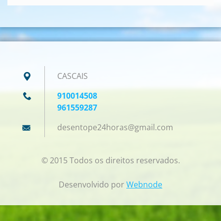
CASCAIS
910014508
961559287
desentop
e24horas
@gmail.c
om
© 2015 Todos os direitos reservados.
Desenvolvido por
Webnode